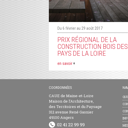
Du 6 février au 29 août 2017
PRIX RÉGIONAL DE LA
CONSTRUCTION BOIS DES
PAYS DE LA LOIRE
en savoir
+
COORDONNÉES
NAV
CAUE de Maine-et-Loire
QU
Maison de l’Architecture,
CON
des Territoires et du Paysage
CON
312 avenue René Gasnier
49100 Angers
INF
ME