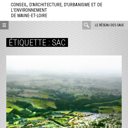
Aller
CONSEIL, D'ARCHITECTURE, D'URBANISME ET DE
directement
L'ENVIRONNEMENT
DE MAINE-ET-LOIRE
au
contenu
rechercher
LE RÉSEAU DES CAUE
:
ÉTIQUETTE :
SAC