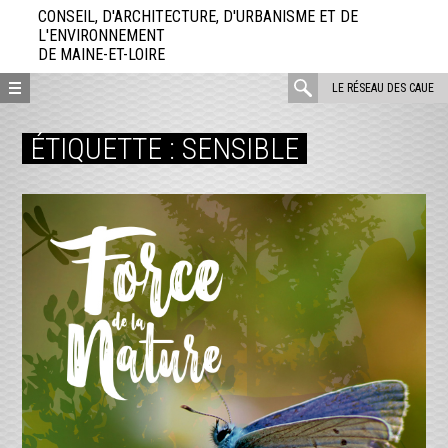
Aller
CONSEIL, D'ARCHITECTURE, D'URBANISME ET DE
directement
L'ENVIRONNEMENT
DE MAINE-ET-LOIRE
au
contenu
rechercher
LE RÉSEAU DES CAUE
:
ÉTIQUETTE :
SENSIBLE