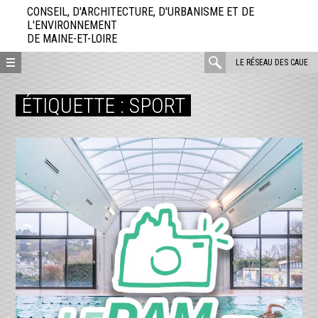
Aller
CONSEIL, D'ARCHITECTURE, D'URBANISME ET DE
directement
L'ENVIRONNEMENT
DE MAINE-ET-LOIRE
au
contenu
rechercher
LE RÉSEAU DES CAUE
:
ÉTIQUETTE :
SPORT