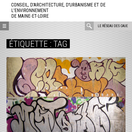
Aller
CONSEIL, D'ARCHITECTURE, D'URBANISME ET DE
directement
L'ENVIRONNEMENT
DE MAINE-ET-LOIRE
au
contenu
rechercher
LE RÉSEAU DES CAUE
:
ÉTIQUETTE :
TAG