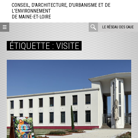
Aller
CONSEIL, D'ARCHITECTURE, D'URBANISME ET DE
directement
L'ENVIRONNEMENT
DE MAINE-ET-LOIRE
au
contenu
rechercher
LE RÉSEAU DES CAUE
:
ÉTIQUETTE :
VISITE