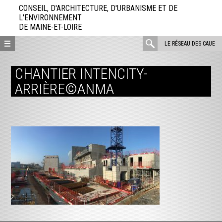
Aller
CONSEIL, D'ARCHITECTURE, D'URBANISME ET DE
directement
L'ENVIRONNEMENT
DE MAINE-ET-LOIRE
au
contenu
rechercher
LE RÉSEAU DES CAUE
:
CHANTIER INTENCITY-
ARRIÈRE©ANMA