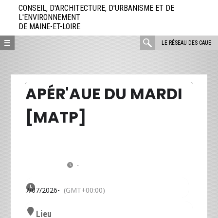
Aller
CONSEIL, D'ARCHITECTURE, D'URBANISME ET DE
directement
L'ENVIRONNEMENT
DE MAINE-ET-LOIRE
au
contenu
rechercher
LE RÉSEAU DES CAUE
:
APÉR'AUE DU MARDI
[MATP]
MA
Apér'AUE du Mardi [MATP]
07
18h30 | Rendez-vous convivial de
présentation de la MATP et des structures
JUIL
qui le composent
-
(GMT+00:00)
07/07/2026
-
(GMT+00:00)
Lieu