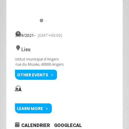
JE
Cours d'architecture A3A : Sophie
23
SEIGNEURIN, architecte à Angers
A3A – Institut municipal à Angers
SEP
-
(GMT+00:00)
23/09/2021
-
(GMT+00:00)
Lieu
Institut municipal d'Angers
9 rue du Musée, 49000 Angers
OTHER EVENTS
A3A
LEARN MORE
CALENDRIER
GOOGLECAL