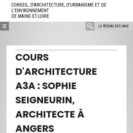
Aller
CONSEIL, D'ARCHITECTURE, D'URBANISME ET DE
directement
L'ENVIRONNEMENT
DE MAINE-ET-LOIRE
au
contenu
rechercher
LE RÉSEAU DES CAUE
:
COURS
D'ARCHITECTURE
A3A : SOPHIE
SEIGNEURIN,
ARCHITECTE À
ANGERS