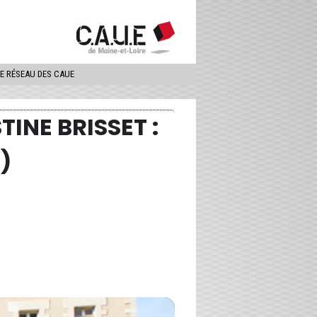
ercher
LE RÉSEAU DES CAUE
INE BRISSET :
)
7-1967)