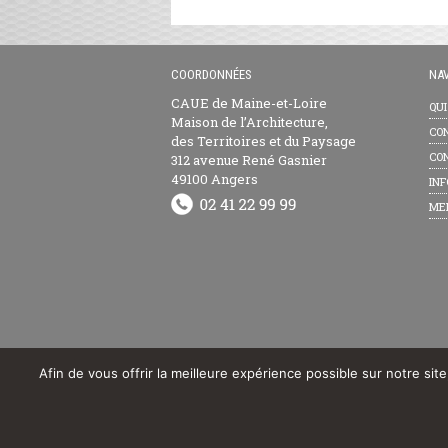
COORDONNÉES
NAV
CAUE de Maine-et-Loire
QU
Maison de l’Architecture,
CON
des Territoires et du Paysage
CON
312 avenue René Gasnier
49100 Angers
INF
ME
Afin de vous offrir la meilleure expérience possible sur notre sit