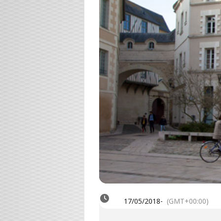
17/05/2018
-
(GMT+00:00)