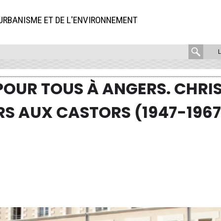
'URBANISME ET DE L'ENVIRONNEMENT
rech
:
OUR TOUS À ANGERS. CHRIST
S AUX CASTORS (1947-1967
gement pour tous à Angers. Christine Brisset : des squatteurs aux Castors (194
 d'architecture à l institut municipal
(GMT+00:00)