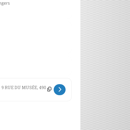
ngers
967) [nRKnCjKLv]
Destination Address - Un logement pour tous à Angers. Christine Bris