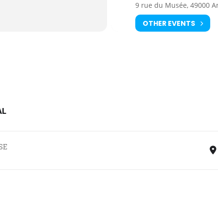
9 rue du Musée, 49000 A
OTHER EVENTS
AL
us à Angers. Christine Brisset : des squatteurs aux Castors (1947-1