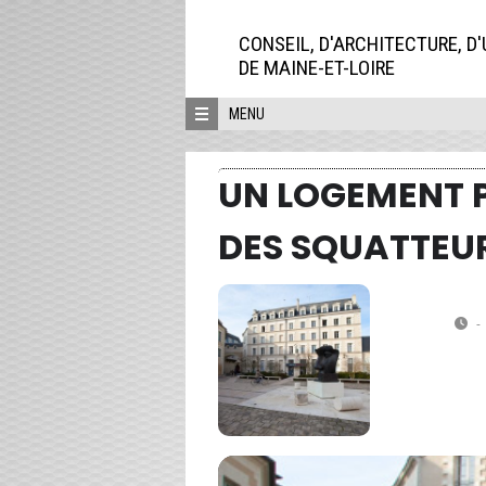
Aller
directement
CONSEIL, D'ARCHITECTURE, D
au
DE MAINE-ET-LOIRE
contenu
MENU
UN LOGEMENT P
DES SQUATTEUR
JE
Un lo
17
Cours
-
MAI