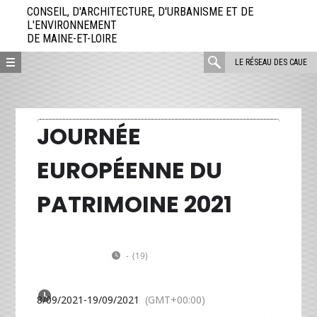
Aller
CONSEIL, D'ARCHITECTURE, D'URBANISME ET DE
directement
L'ENVIRONNEMENT
DE MAINE-ET-LOIRE
au
contenu
rechercher
LE RÉSEAU DES CAUE
:
JOURNÉE
EUROPÉENNE DU
PATRIMOINE 2021
SA
Journée Européenne du Patrimoine
DI
18
19
2021
-
(19)
(GMT+00:00)
SEP
18/09/2021
-
19/09/2021
(GMT+00:00)