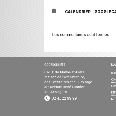
CALENDRIER
GOOGLEC
Les commentaires sont fermés.
COORDONNÉES
NAV
CAUE de Maine-et-Loire
QU
Maison de l’Architecture,
CON
des Territoires et du Paysage
CON
312 avenue René Gasnier
49100 Angers
INF
ME