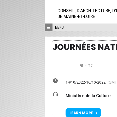
Aller
directement
CONSEIL, D'ARCHITECTURE, D
au
DE MAINE-ET-LOIRE
contenu
MENU
JOURNÉES NATI
VE
Journées nationales de l
DI
14
16
Événements en Pays de la
-
(16)
(GMT+02:00)
OCT
14/10/2022
-
16/10/2022
(GMT
Ministère de la Culture
LEARN MORE