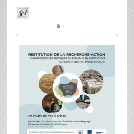
VE
Comprendre les pratiques du
29
réemploi en partant des acteurs et
des matériaux locaux
MAR
Conférence Matière grise
-
(GMT+01:00)