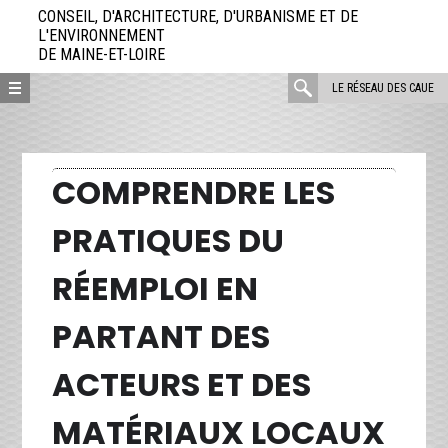
Aller
CONSEIL, D'ARCHITECTURE, D'URBANISME ET DE
directement
L'ENVIRONNEMENT
DE MAINE-ET-LOIRE
au
contenu
rechercher
LE RÉSEAU DES CAUE
:
COMPRENDRE LES
PRATIQUES DU
RÉEMPLOI EN
PARTANT DES
ACTEURS ET DES
MATÉRIAUX LOCAUX