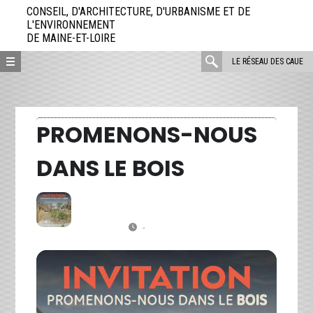
Aller
CONSEIL, D'ARCHITECTURE, D'URBANISME ET DE
directement
L'ENVIRONNEMENT
DE MAINE-ET-LOIRE
au
contenu
rechercher
LE RÉSEAU DES CAUE
:
PROMENONS-NOUS
DANS LE BOIS
VE
Promenons-nous dans le Bois
16
Visite de la ZAC des Échats de
l'opération “Hélios” à Beaucouzé
-
(GMT+00:00)
MAR