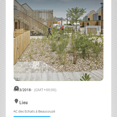
16/03/2018
-
(GMT+00:00)
Lieu
ZAC des Echats à Beaucouzé