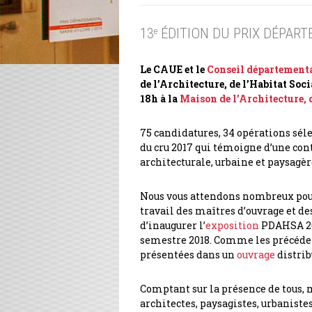
13
ÉDITION DU PRIX DÉPART
e
Le CAUE et le
Conseil département
de l’Architecture, de l’Habitat Soc
18h à la
Maison de l’Architecture, 
75 candidatures, 34 opérations sélec
du cru 2017 qui témoigne d’une cont
architecturale, urbaine et paysagè
Nous vous attendons nombreux pou
travail des maîtres d’ouvrage et d
d’inaugurer l’
exposition
PDAHSA 20
semestre 2018. Comme les précéden
présentées dans un
ouvrage
distrib
Comptant sur la présence de tous, m
architectes, paysagistes, urbaniste