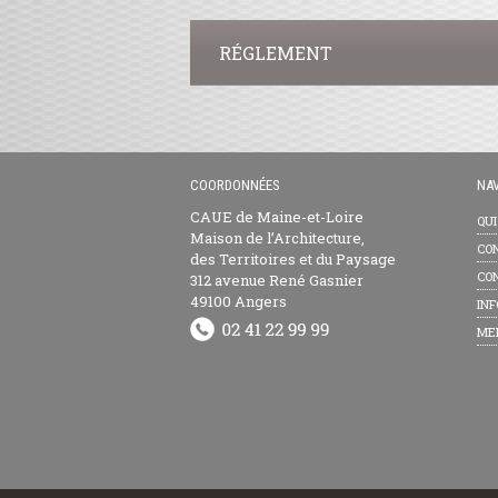
RÉGLEMENT
COORDONNÉES
NAV
CAUE de Maine-et-Loire
QU
Maison de l’Architecture,
CON
des Territoires et du Paysage
CON
312 avenue René Gasnier
49100 Angers
INF
ME