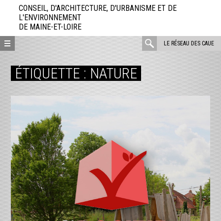
Aller
CONSEIL, D'ARCHITECTURE, D'URBANISME ET DE
directement
L'ENVIRONNEMENT
DE MAINE-ET-LOIRE
au
contenu
rechercher
LE RÉSEAU DES CAUE
:
ÉTIQUETTE :
NATURE