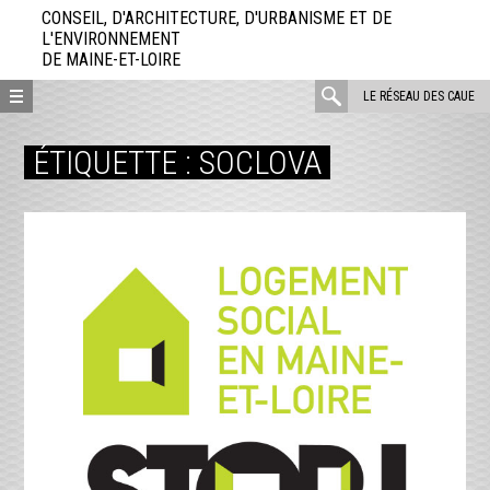
Aller
CONSEIL, D'ARCHITECTURE, D'URBANISME ET DE
directement
L'ENVIRONNEMENT
DE MAINE-ET-LOIRE
au
contenu
rechercher
LE RÉSEAU DES CAUE
:
ÉTIQUETTE :
SOCLOVA