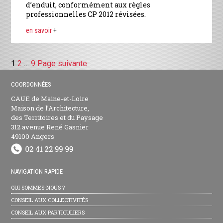
d’enduit, conformément aux règles
professionnelles CP 2012 révisées.
en savoir
+
Page
1
Page
2
…
Page
9
Page suivante
Pagination
des
COORDONNÉES
CAUE de Maine-et-Loire
publications
Maison de l’Architecture,
des Territoires et du Paysage
312 avenue René Gasnier
49100 Angers
NAVIGATION RAPIDE
QUI SOMMES-NOUS ?
CONSEIL AUX COLLECTIVITÉS
CONSEIL AUX PARTICULIERS