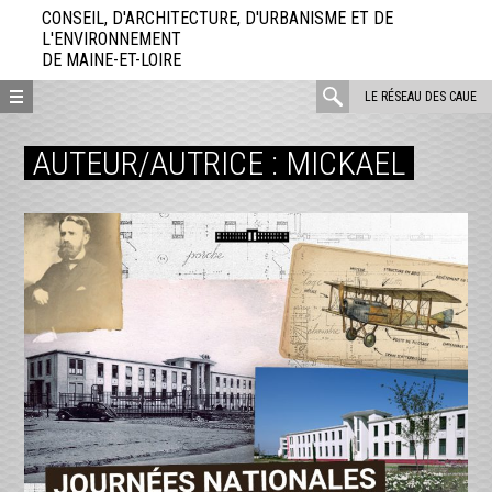
Aller
CONSEIL, D'ARCHITECTURE, D'URBANISME ET DE
directement
L'ENVIRONNEMENT
DE MAINE-ET-LOIRE
au
contenu
rechercher
LE RÉSEAU DES CAUE
:
AUTEUR/AUTRICE :
MICKAEL