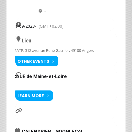
pour la protection des arbres remarquables de
SEP
Maine-et-Loire
-
(GMT+02:00)
21/09/2023
-
(GMT+02:00)
Lieu
MATP, 312 avenue René Gasnier, 49100 Angers
OTHER EVENTS
CAUE de Maine-et-Loire
LEARN MORE
CALENDRIER
GOOGLECAL