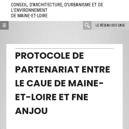
Aller
CONSEIL, D'ARCHITECTURE, D'URBANISME ET DE
directement
L'ENVIRONNEMENT
DE MAINE-ET-LOIRE
au
contenu
rechercher
LE RÉSEAU DES CAUE
:
PROTOCOLE DE
PARTENARIAT ENTRE
LE CAUE DE MAINE-
ET-LOIRE ET FNE
ANJOU
JE
Protocole de partenariat entre le CAUE de
21
Maine-et-Loire et FNE Anjou