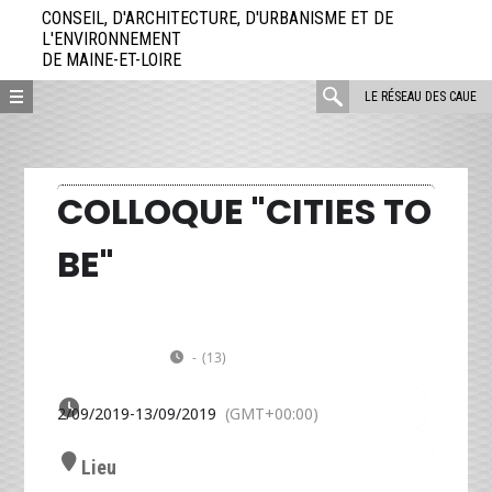
Aller
CONSEIL, D'ARCHITECTURE, D'URBANISME ET DE
directement
L'ENVIRONNEMENT
DE MAINE-ET-LOIRE
au
contenu
rechercher
LE RÉSEAU DES CAUE
:
COLLOQUE "CITIES TO
BE"
JE
Colloque "Cities to Be"
VE
12
13
8e Congrès international du Bâtiment
Durable à Angers
-
(13)
(GMT+00:00)
SEP
12/09/2019
-
13/09/2019
(GMT+00:00)
Lieu