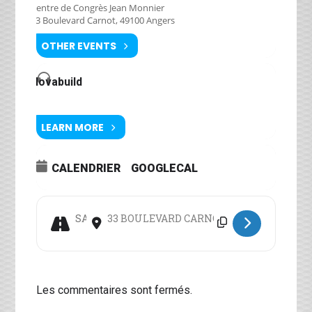
Centre de Congrès Jean Monnier
33 Boulevard Carnot, 49100 Angers
OTHER EVENTS
Novabuild
LEARN MORE
CALENDRIER
GOOGLECAL
Address - Colloque "Cities to Be" [Lgwh8i3bM]
Destination Address - Colloque "Cities to Be
Les commentaires sont fermés.