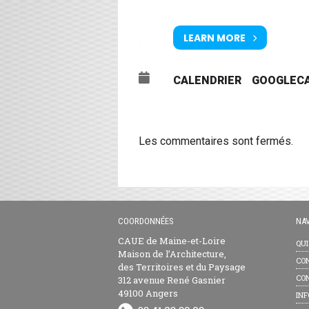
LEARN MORE
CALENDRIER
GOOGLEC
Les commentaires sont fermés.
COORDONNÉES
NAV
CAUE de Maine-et-Loire
QU
Maison de l’Architecture,
CON
des Territoires et du Paysage
CON
312 avenue René Gasnier
49100 Angers
INF