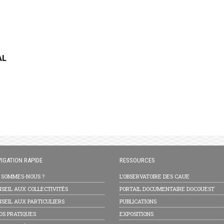
AL
IGATION RAPIDE
RESSOURCES
I SOMMES-NOUS ?
L’OBSERVATOIRE DES CAUE
SEIL AUX COLLECTIVITÉS
PORTAIL DOCUMENTAIRE DOCOUEST
SEIL AUX PARTICULIERS
PUBLICATIONS
OS PRATIQUES
EXPOSITIONS