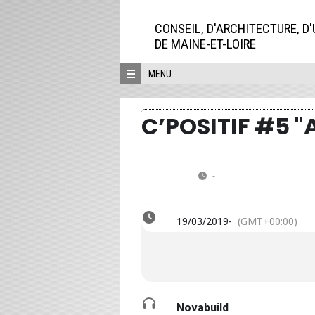
Aller
directement
CONSEIL, D'ARCHITECTURE, D
au
DE MAINE-ET-LOIRE
contenu
MENU
C’POSITIF #5
MA
C’POSITIF #5 "Aménagements
19
Contact et renseignements : 
-
(GMT+00:00)
MAR
19/03/2019
-
(GMT+00:00)
Novabuild