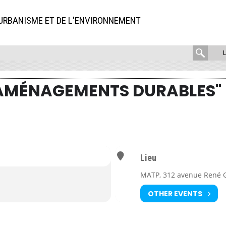
'URBANISME ET DE L'ENVIRONNEMENT
rech
:
 "AMÉNAGEMENTS DURABLES"
 durables"
anne.cecile.cotard@novabuild.fr
Lieu
MATP, 312 avenue René G
OTHER EVENTS